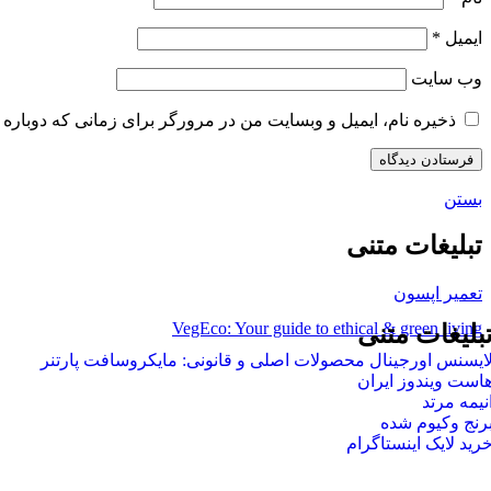
ایمیل
*
وب‌ سایت
ذخیره نام، ایمیل و وبسایت من در مرورگر برای زمانی که دوباره 
بستن
تبلیغات متنی
تعمیر اپسون
VegEco: Your guide to ethical & green living
بلیغات متنی
ایسنس اورجینال محصولات اصلی و قانونی: مایکروسافت پارتنر
است ویندوز ایران
نیمه مرتد
رنج وکیوم شده
رید لایک اینستاگرام