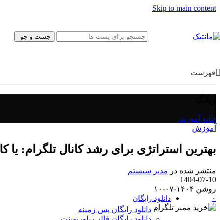
پیش‌نویس نامه
Skip to main content
بروشور
فتوشاپ
قالب سایت
جست و جو
موکاپ
کولاژ
فریم
تبلیغات
فهرست
ایلاستریتور
وکتور
آیکون
وبلاگ
پوستر و تبلیغات
کارت ویزیت
خانه
/
آموزش
کاراکتر
آموزش
بسته‌بندی
قالب وب‌سایت
بهترین استراتژی برای رشد کانال تلگرام: یا کا
قالب‌ سایت
قالب پنل ادمین
منتشر شده در
مدیر سیستم
UI/UX
1404-07-10
فیگما
روشن ۱۴۰۴-۰۷-۱۰
Canva
دانلود رایگان
۰
دانلود رایگان پس زمینه
دانلود رایگان قالب‌ پاورپوینت