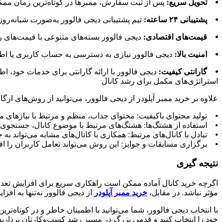
⦁ تحویل سریع:
پس از ثبت سفارش، ممبرها در کوتاه‌ترین زمان ممکن (۶ تا ۴۸ ساعت) به کانال شما اضافه می‌شوند، که این سرعت برای کسب‌وکارهای نوپا بسیار ارز
⦁ پشتیبانی ۲۴ ساعته:
تیم پشتیبانی دیجی فالوور به‌صورت شبانه‌ر
⦁ قیمت‌های اقتصادی:
دیجی فالوور بسته‌های متنوعی با قیمت‌های
⦁ امنیت بالا:
دیجی فالوور نیازی به دسترسی به حساب کاربری یا اطل
⦁ گارانتی کیفیت:
دیجی فالوور با ارائه گارانتی برای خدمات خود، 
استراتژی‌های مکمل برای رشد کانال
علاوه بر خرید ممبر آپلودر از دیجی فالوور، می‌توانید از روش‌های ارگ
⦁ تولید محتوای باکیفیت: محتوای جذاب، منظم و مرتبط با نیازهای
⦁ استفاده از هشتگ‌ها: هشتگ‌های مرتبط با موضوع کانال، جستجوی کا
⦁ تبادل با کانال‌های مرتبط: همکاری با کانال‌های مشابه می‌تواند ب
⦁ برگزاری مسابقات و جوایز: این روش می‌تواند تعامل کاربران را اف
نتیجه ‌گیری
اگرچه خرید کانال آماده ممکن است راهکاری سریع برای افزایش تعداد 
مؤثر نباشد. در مقابل،
خرید ممبر آپلودر
از دیجی فالوور نه‌تنها به اف
با انتخاب دیجی فالوور، شما می‌توانید با اطمینان خاطر و در کوتاه‌
خود را انتخاب کنید و قدمی بزرگ در مسیر رشد کسب‌وکارتان بردارید