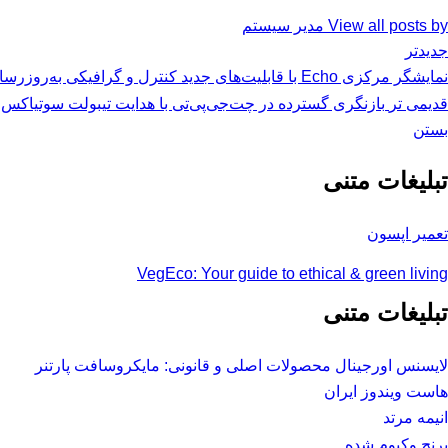
View all posts by مدیر سیستم
جدیدتر
نمایشگر مرکزی Echo با قابلیت‌های جدید کنترل و گرافیکی به‌روزرسانی شد
قدیمی تر
بازنگری گسترده در چت‌جی‌پی‌تی با هدایت تیبولت سوتیاکس د
بستن
تبلیغات متنی
تعمیر اپسون
VegEco: Your guide to ethical & green living
تبلیغات متنی
لایسنس اورجینال محصولات اصلی و قانونی: مایکروسافت پارتنر
هاست ویندوز ایران
انیمه مرتد
برنج وکیوم شده