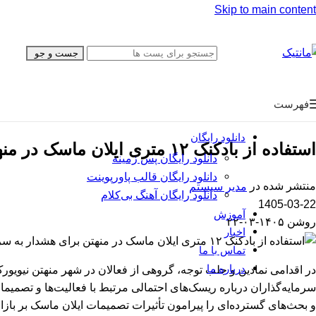
Skip to main content
همه محصولات
قا
اینفوگرافیک
قا
تایم‌لاین
قا
جست و جو
پایان‌نامه
پی
گزارش فعالیت
بر
فهرست
معرفی محصول
دانلود رایگان
استفاده از بادکنک ۱۲ متری ایلان ماسک در منهتن برای هشدار به سرمایه‌گذاران
دانلود رایگان پس زمینه
دانلود رایگان قالب‌ پاورپوینت
منتشر شده در
مدیر سیستم
دانلود رایگان آهنگ بی‌کلام
1405-03-22
آموزش
روشن ۱۴۰۵-۰۳-۲۲
اخبار
تماس با ما
درباره ما
سرمایه‌گذاران درباره ریسک‌های احتمالی مرتبط با فعالیت‌ها و تصمیما
و بحث‌های گسترده‌ای را پیرامون تأثیرات تصمیمات ایلان ماسک بر بازار