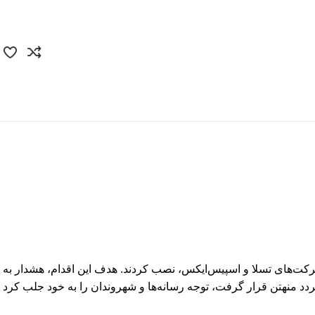
وکتور
قالب‌ سایت
آیکون
قالب پنل ادمین
پوستر و تبلیغات
UI/UX
کارت ویزیت
فیگما
کاراکتر
Canva
بسته‌بندی
بادکنک بادی به ارتفاع ۱۲ متر به شکل ایلان ماسک، مدیرعامل شرکت‌های تسلا و اسپیس‌ایکس، نصب کردند. هدف این اقدام، هشدار به
ردد منهتن قرار گرفت، توجه رسانه‌ها و شهروندان را به خود جلب کرد