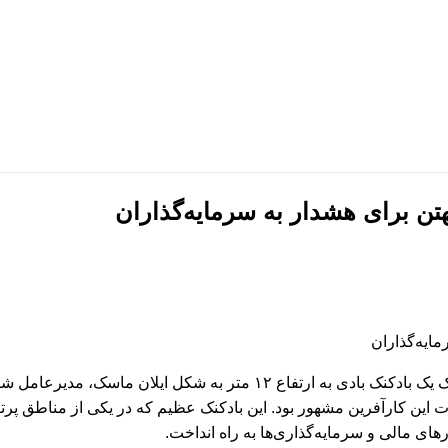
لب خام پروپوزال
قالب سایت
لب خام پایان نامه
موکاپ
لب خام رزومه
کولاژ
ش‌نویس نامه
فریم
وشور
تبلیغات
در اقدامی نمادین و جلب توجه، گروهی از فعالان در شهر منهتن نیویورک یک 
ت این کارآفرین مشهور بود. این بادکنک عظیم که در یکی از مناطق پرت
های مالی و سرمایه‌گذاری‌ها به راه انداخت.