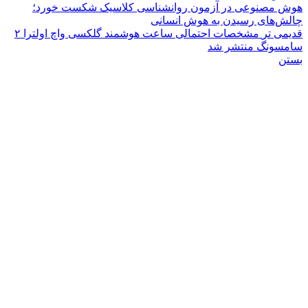
هوش مصنوعی در آزمون روانشناسی کلاسیک شکست خورد؛
چالش‌های رسیدن به هوش انسانی
قدیمی تر
مشخصات احتمالی ساعت هوشمند گلکسی واچ اولترا ۲
سامسونگ منتشر شد
بستن
تبلیغات متنی
تعمیر اپسون
VegEco: Your guide to ethical & green living
بلیغات متنی
ایسنس اورجینال محصولات اصلی و قانونی: مایکروسافت پارتنر
است ویندوز ایران
نیمه مرتد
رنج وکیوم شده
رید لایک اینستاگرام
وشگاه آنلاین مانتیک، ارائه دهنده قالب های پاورپوینت، ورد، گوگل اسلاید،
لاستریتور، قالب سایت و …
 را در شبکه های اجتماعی دنبال کنید.
..