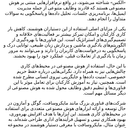
«الکس» شناخته می‌شوند، در واقع نرم‌افزارهایی مبتنی بر هوش
مصنوعی هستند که قادرند وظایف متنوعی از جمله مدیریت
ایمیل‌ها، برنامه‌ریزی جلسات، تحلیل داده‌ها و پاسخگویی به سوالات
متداول را انجام دهند.
یکی از مزایای اصلی استفاده از این دستیاران هوشمند، کاهش بار
کاری کارکنان و امکان تمرکز بیشتر بر فعالیت‌های خلاقانه و
تصمیم‌گیری‌های استراتژیک است. این فناوری‌ها با بهره‌گیری از
الگوریتم‌های یادگیری ماشین و پردازش زبان طبیعی، توانایی درک و
پاسخگویی به درخواست‌های کاربران را دارند و می‌توانند به مرور
زمان با یادگیری از تعاملات قبلی، عملکرد خود را بهبود بخشند.
با این حال، استفاده از هوش مصنوعی در محیط‌های کاری
چالش‌هایی نیز به همراه دارد. نگرانی‌هایی درباره حفظ حریم
خصوصی، امنیت داده‌ها و جایگزینی نیروی انسانی مطرح شده
است. همچنین، نیاز به آموزش کارکنان برای تعامل موثر با این
فناوری‌ها و تنظیم دقیق وظایف محول شده به هوش مصنوعی از
دیگر مسائل مهم است.
شرکت‌های فناوری بزرگ مانند مایکروسافت، گوگل و آمازون در
حال توسعه و ارائه ابزارهای هوش مصنوعی متعددی برای استفاده
در محیط‌های کاری هستند. این ابزارها با هدف افزایش بهره‌وری،
بهبود همکاری تیمی و تسهیل فرآیندهای اداری طراحی شده‌اند. به
عنوان مثال، مایکروسافت با معرفی دستیار هوشمند در مجموعه