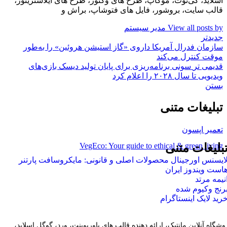
اسلاید، کی‌نوت، موکاپ، طرح های وکتور، طرح های ایلاستریتور،
قالب سایت، بروشور، فایل های فتوشاپ، براش و
View all posts by مدیر سیستم
جدیدتر
سازمان فدرال آمریکا داروی «گاز استیشن هروئین» را به‌طور
موقت کنترل می‌کند
قدیمی تر
سونی برنامه‌ریزی برای پایان تولید دیسک بازی‌های
ویدیویی تا سال ۲۰۲۸ را اعلام کرد
بستن
تبلیغات متنی
تعمیر اپسون
VegEco: Your guide to ethical & green living
بلیغات متنی
ایسنس اورجینال محصولات اصلی و قانونی: مایکروسافت پارتنر
است ویندوز ایران
نیمه مرتد
رنج وکیوم شده
رید لایک اینستاگرام
وشگاه آنلاین مانتیک، ارائه دهنده قالب های پاورپوینت، ورد، گوگل اسلاید،