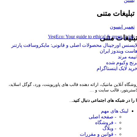
بستن
تبلیغات متنی
تعمیر اپسون
VegEco: Your guide to ethical & green living
بلیغات متنی
ایسنس اورجینال محصولات اصلی و قانونی: مایکروسافت پارتنر
است ویندوز ایران
نیمه مرتد
رنج وکیوم شده
رید لایک اینستاگرام
وشگاه آنلاین مانتیک، ارائه دهنده قالب های پاورپوینت، ورد، گوگل اسلاید،
لاستریتور، قالب سایت و …
 را در شبکه های اجتماعی دنبال کنید.
..
لینک های مهم
- صفحه اصلی
- فروشگاه
- وبلاگ
- قوانین و مقررات