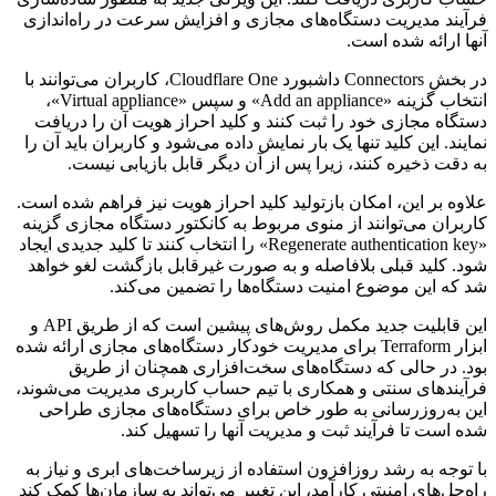
فرآیند مدیریت دستگاه‌های مجازی و افزایش سرعت در راه‌اندازی
آنها ارائه شده است.
در بخش Connectors داشبورد Cloudflare One، کاربران می‌توانند با
انتخاب گزینه «Add an appliance» و سپس «Virtual appliance»،
دستگاه مجازی خود را ثبت کنند و کلید احراز هویت آن را دریافت
نمایند. این کلید تنها یک بار نمایش داده می‌شود و کاربران باید آن را
به دقت ذخیره کنند، زیرا پس از آن دیگر قابل بازیابی نیست.
علاوه بر این، امکان بازتولید کلید احراز هویت نیز فراهم شده است.
کاربران می‌توانند از منوی مربوط به کانکتور دستگاه مجازی گزینه
«Regenerate authentication key» را انتخاب کنند تا کلید جدیدی ایجاد
شود. کلید قبلی بلافاصله و به صورت غیرقابل بازگشت لغو خواهد
شد که این موضوع امنیت دستگاه‌ها را تضمین می‌کند.
این قابلیت جدید مکمل روش‌های پیشین است که از طریق API و
ابزار Terraform برای مدیریت خودکار دستگاه‌های مجازی ارائه شده
بود. در حالی که دستگاه‌های سخت‌افزاری همچنان از طریق
فرآیندهای سنتی و همکاری با تیم حساب کاربری مدیریت می‌شوند،
این به‌روزرسانی به طور خاص برای دستگاه‌های مجازی طراحی
شده است تا فرآیند ثبت و مدیریت آنها را تسهیل کند.
با توجه به رشد روزافزون استفاده از زیرساخت‌های ابری و نیاز به
راه‌حل‌های امنیتی کارآمد، این تغییر می‌تواند به سازمان‌ها کمک کند