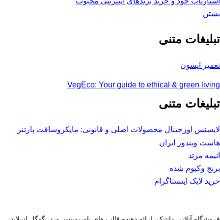
استارتاپ خود و خرید برندهای اینترنتی محبوب
بستن
تبلیغات متنی
تعمیر اپسون
VegEco: Your guide to ethical & green living
تبلیغات متنی
لایسنس اورجینال محصولات اصلی و قانونی: مایکروسافت پارتنر
هاست ویندوز ایران
انیمه مرتد
برنج وکیوم شده
خرید لایک اینستاگرام
فروشگاه آنلاین مانتیک، ارائه دهنده قالب های پاورپوینت، ورد، گوگل اسلاید،