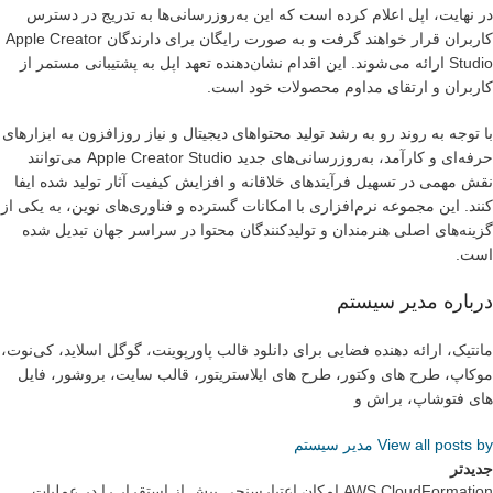
در نهایت، اپل اعلام کرده است که این به‌روزرسانی‌ها به تدریج در دسترس
کاربران قرار خواهند گرفت و به صورت رایگان برای دارندگان Apple Creator
Studio ارائه می‌شوند. این اقدام نشان‌دهنده تعهد اپل به پشتیبانی مستمر از
کاربران و ارتقای مداوم محصولات خود است.
با توجه به روند رو به رشد تولید محتواهای دیجیتال و نیاز روزافزون به ابزارهای
حرفه‌ای و کارآمد، به‌روزرسانی‌های جدید Apple Creator Studio می‌توانند
نقش مهمی در تسهیل فرآیندهای خلاقانه و افزایش کیفیت آثار تولید شده ایفا
کنند. این مجموعه نرم‌افزاری با امکانات گسترده و فناوری‌های نوین، به یکی از
گزینه‌های اصلی هنرمندان و تولیدکنندگان محتوا در سراسر جهان تبدیل شده
است.
درباره مدیر سیستم
مانتیک، ارائه دهنده فضایی برای دانلود قالب پاورپوینت، گوگل اسلاید، کی‌نوت،
موکاپ، طرح های وکتور، طرح های ایلاستریتور، قالب سایت، بروشور، فایل
های فتوشاپ، براش و
View all posts by مدیر سیستم
جدیدتر
AWS CloudFormation امکان اعتبارسنجی پیش از استقرار را در عملیات