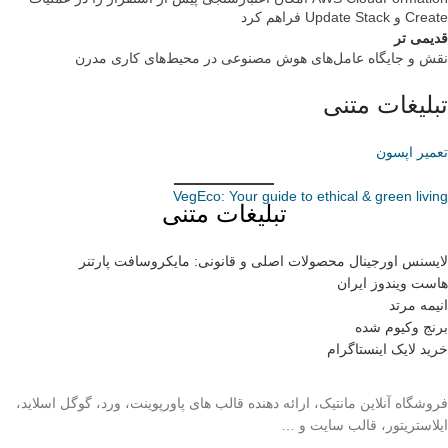
Create و Update Stack فراهم کرد
قدیمی تر
نقش و جایگاه عامل‌های هوش مصنوعی در محیط‌های کاری مدرن
تبلیغات متنی
تعمیر اپسون
VegEco: Your guide to ethical & green living
تبلیغات متنی
لایسنس اورجینال محصولات اصلی و قانونی: مایکروسافت پارتنر
هاست ویندوز ایران
انیمه مرتد
برنج وکیوم شده
خرید لایک اینستاگرام
فروشگاه آنلاین مانتیک، ارائه دهنده قالب های پاورپوینت، ورد، گوگل اسلاید،
ایلاستریتور، قالب سایت و …