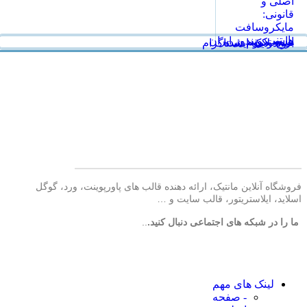
اصلی و
قانونی:
مایکروسافت
پارتنر
هاست ویندوز ایران
انیمه مرتد
برنج وکیوم شده
خرید لایک اینستاگرام
فروشگاه آنلاین مانتیک، ارائه دهنده قالب های پاورپوینت، ورد، گوگل
اسلاید، ایلاستریتور، قالب سایت و …
ما را در شبکه های اجتماعی دنبال کنید.
..
لینک های مهم
- صفحه