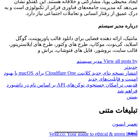
ایجاد محیطی پویا، مشارکتی و خلاقانه هستند. این گفتگو نشان
می‌دهد که مدیریت جامعه‌های فناوری فراتر از تکنولوژی است و به
درک عمیق از رفتار انسانی و تعاملات اجتماعی نیاز دارد.
درباره مدیر سیستم
مانتیک، ارائه دهنده فضایی برای دانلود قالب پاورپوینت، گوگل
اسلاید، کی‌نوت، موکاپ، طرح های وکتور، طرح های ایلاستریتور،
قالب سایت، بروشور، فایل های فتوشاپ، براش و
View all posts by مدیر سیستم
جدیدتر
انتشار نسخه بتای جدید کلاینت Cloudflare One برای macOS با بهبود
امنیت و قابلیت‌های جدید
قدیمی تر
امکان جستجوی توکن‌های API بر اساس نام در داشبورد
فراهم شد
بستن
تبلیغات متنی
تعمیر اپسون
انیمه
VegEco: Your guide to ethical & green living