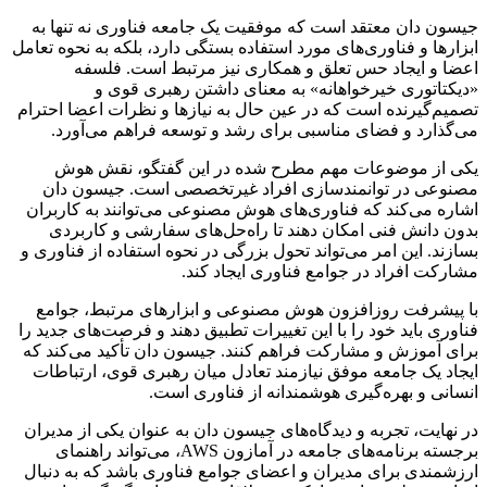
جیسون دان معتقد است که موفقیت یک جامعه فناوری نه تنها به
ابزارها و فناوری‌های مورد استفاده بستگی دارد، بلکه به نحوه تعامل
اعضا و ایجاد حس تعلق و همکاری نیز مرتبط است. فلسفه
«دیکتاتوری خیرخواهانه» به معنای داشتن رهبری قوی و
تصمیم‌گیرنده است که در عین حال به نیازها و نظرات اعضا احترام
می‌گذارد و فضای مناسبی برای رشد و توسعه فراهم می‌آورد.
یکی از موضوعات مهم مطرح شده در این گفتگو، نقش هوش
مصنوعی در توانمندسازی افراد غیرتخصصی است. جیسون دان
اشاره می‌کند که فناوری‌های هوش مصنوعی می‌توانند به کاربران
بدون دانش فنی امکان دهند تا راه‌حل‌های سفارشی و کاربردی
بسازند. این امر می‌تواند تحول بزرگی در نحوه استفاده از فناوری و
مشارکت افراد در جوامع فناوری ایجاد کند.
با پیشرفت روزافزون هوش مصنوعی و ابزارهای مرتبط، جوامع
فناوری باید خود را با این تغییرات تطبیق دهند و فرصت‌های جدید را
برای آموزش و مشارکت فراهم کنند. جیسون دان تأکید می‌کند که
ایجاد یک جامعه موفق نیازمند تعادل میان رهبری قوی، ارتباطات
انسانی و بهره‌گیری هوشمندانه از فناوری است.
در نهایت، تجربه و دیدگاه‌های جیسون دان به عنوان یکی از مدیران
برجسته برنامه‌های جامعه در آمازون AWS، می‌تواند راهنمای
ارزشمندی برای مدیران و اعضای جوامع فناوری باشد که به دنبال