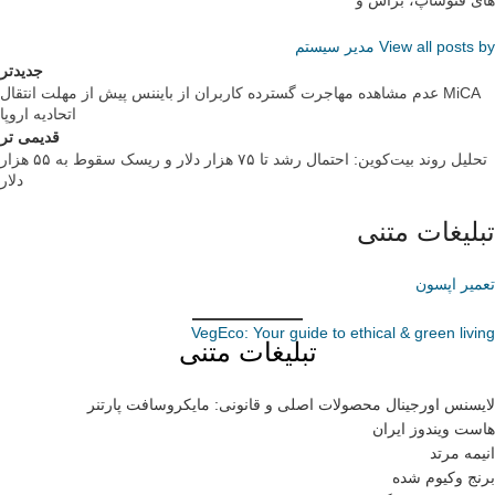
های فتوشاپ، براش و
View all posts by مدیر سیستم
جدیدتر
عدم مشاهده مهاجرت گسترده کاربران از بایننس پیش از مهلت انتقال MiCA
اتحادیه اروپا
قدیمی تر
تحلیل روند بیت‌کوین: احتمال رشد تا ۷۵ هزار دلار و ریسک سقوط به ۵۵ هزار
دلار
تبلیغات متنی
تعمیر اپسون
VegEco: Your guide to ethical & green living
تبلیغات متنی
لایسنس اورجینال محصولات اصلی و قانونی: مایکروسافت پارتنر
هاست ویندوز ایران
انیمه مرتد
برنج وکیوم شده