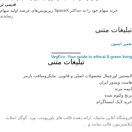
قدیمی تر
زیرنویس‌های عرضه اولیه سهام SpaceX خرید سهام خود را به حداکثر
رساندند
تبلیغات متنی
تعمیر اپسون
VegEco: Your guide to ethical & green living
تبلیغات متنی
لایسنس اورجینال محصولات اصلی و قانونی: مایکروسافت پارتنر
هاست ویندوز ایران
انیمه مرتد
برنج وکیوم شده
خرید لایک اینستاگرام
فروشگاه آنلاین مانتیک، ارائه دهنده قالب های پاورپوینت، ورد، گوگل اسلاید،
ایلاستریتور، قالب سایت و …