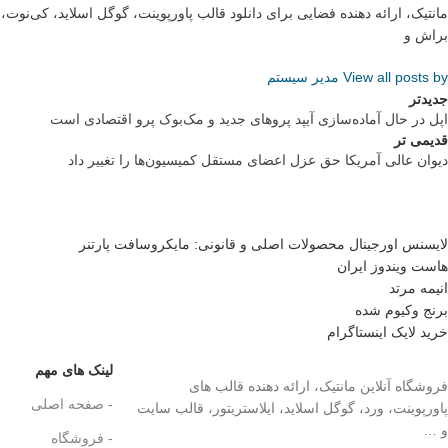
مانتیک، ارائه دهنده فضایی برای دانلود قالب پاورپوینت، گوگل اسلاید، کی‌نو
براش و
View all posts by مدیر سیستم
جدیدتر
اپل در حال آماده‌سازی آیپد پروهای جدید و مک‌بوک پرو اقتصادی است
قدیمی تر
دیوان عالی آمریکا حق عزل اعضای مستقل کمیسیون‌ها را تغییر داد
لایسنس اورجینال محصولات اصلی و قانونی: مایکروسافت پارتنر
هاست ویندوز ایران
انیمه مرتد
برنج وکیوم شده
خرید لایک اینستاگرام
لینک های مهم
فروشگاه آنلاین مانتیک، ارائه دهنده قالب های
- صفحه اصلی
پاورپوینت، ورد، گوگل اسلاید، ایلاستریتور، قالب سایت
و …
- فروشگاه