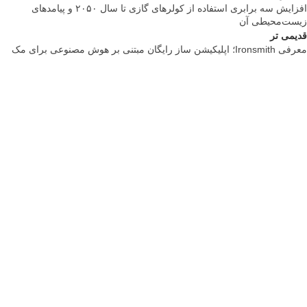
افزایش سه برابری استفاده از کولرهای گازی تا سال ۲۰۵۰ و پیامدهای
زیست‌محیطی آن
قدیمی تر
معرفی Ironsmith؛ اپلیکیشن ساز رایگان مبتنی بر هوش مصنوعی برای مک
تبلیغات متنی
تعمیر اپسون
VegEco: Your guide to ethical & green living
تبلیغات متنی
لایسنس اورجینال محصولات اصلی و قانونی: مایکروسافت پارتنر
هاست ویندوز ایران
انیمه مرتد
برنج وکیوم شده
خرید لایک اینستاگرام
فروشگاه آنلاین مانتیک، ارائه دهنده قالب های پاورپوینت، ورد، گوگل اسلاید،
ایلاستریتور، قالب سایت و …