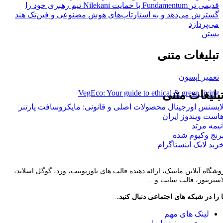
قدیمی تر
Fundamentum با حمایت Nilekani تیم رهبری خود را
گسترش می‌دهد و به استارتاپ‌های هوش مصنوعی و فین‌تک هند
می‌پردازد
بستن
تبلیغات متنی
تعمیر اپسون
VegEco: Your guide to ethical & green living
بلیغات متنی
ایسنس اورجینال محصولات اصلی و قانونی: مایکروسافت پارتنر
است ویندوز ایران
نیمه مرتد
رنج وکیوم شده
رید لایک اینستاگرام
وشگاه آنلاین مانتیک، ارائه دهنده قالب های پاورپوینت، ورد، گوگل اسلاید،
لاستریتور، قالب سایت و …
 را در شبکه های اجتماعی دنبال کنید.
..
لینک های مهم