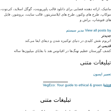
مانتیک، ارائه دهنده فضایی برای دانلود قالب پاورپوینت، گوگل اسلاید، کی‌نوت،
موکاپ، طرح های وکتور، طرح های ایلاستریتور، قالب سایت، بروشور، فایل
های فتوشاپ، براش و
View all posts by مدیر سیستم
جدیدتر
اتریوم نقش کلیدی در دنیای توکنیزه شدن و دیفای ایفا می‌کند
قدیمی تر
کشف گورستان عظیم نهنگ‌ها در اقیانوس هند با بقایای میلیون‌ها ساله
تبلیغات متنی
تعمیر اپسون
VegEco: Your guide to ethical & green living
انیمه
تبلیغات متنی