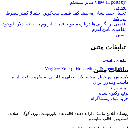
View all posts by مدیر سیستم
جدیدتر
تحلیل جدید نشان می‌دهد کف قیمت بیت‌کوین احتمالا کمتر سقوط
می‌کند
قدیمی تر
نگرانی‌ها درباره سقوط قیمت اتریوم به ۱۵۰۰ دلار با وجود
تقاضای پایین اهرم
بستن
تبلیغات متنی
تعمیر اپسون
VegEco: Your guide to ethical & green living
بلیغات متنی
ایسنس اورجینال محصولات اصلی و قانونی: مایکروسافت پارتنر
است ویندوز ایران
نیمه مرتد
رنج وکیوم شده
رید لایک اینستاگرام
وشگاه آنلاین مانتیک، ارائه دهنده قالب های پاورپوینت، ورد، گوگل اسلاید،
لاستریتور، قالب سایت و …