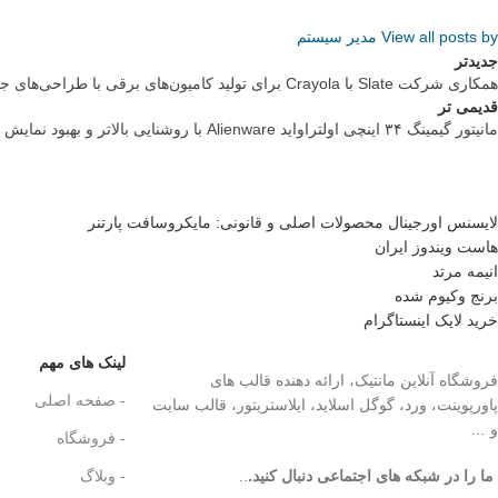
View all posts by مدیر سیستم
جدیدتر
همکاری شرکت Slate با Crayola برای تولید کامیون‌های برقی با طراحی‌های جذاب
قدیمی تر
مانیتور گیمینگ ۳۴ اینچی اولتراواید Alienware با روشنایی بالاتر و بهبود نمایش متن معرفی شد
لایسنس اورجینال محصولات اصلی و قانونی: مایکروسافت پارتنر
هاست ویندوز ایران
انیمه مرتد
برنج وکیوم شده
خرید لایک اینستاگرام
لینک های مهم
فروشگاه آنلاین مانتیک، ارائه دهنده قالب های
- صفحه اصلی
پاورپوینت، ورد، گوگل اسلاید، ایلاستریتور، قالب سایت
و …
- فروشگاه
ما را در شبکه های اجتماعی دنبال کنید.
..
- وبلاگ