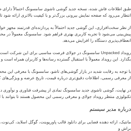
طبق اطلاعات فاش شده، نسخه جدید گوشی تاشوی سامسونگ احتمالاً دارای طراح
انتظار می‌رود که صفحه نمایش بیرونی بزرگ‌تر و با کیفیت بالاتری ارائه شود ت
از نظر سخت‌افزاری، این گوشی جدید احتمالاً به پردازنده‌ای قدرتمند مجهز خو
پیش‌بینی می‌شود تا تجربه کاربری بهتری فراهم شود. سامسونگ معمولاً در محص
انعطاف‌پذیری دستگاه را افزایش می‌دهد.
رویداد Unpacked سامسونگ در جولای فرصت مناسبی برای این شرکت
بگذارد. این رویداد معمولاً با استقبال گسترده رسانه‌ها و کاربران همراه است و
با توجه به رقابت شدید در بازار گوشی‌های تاشو، سامسونگ با معرفی این محصو
از معرفی رسمی، اطلاعات دقیق‌تری درباره قیمت، تاریخ عرضه و ویژگی‌های ک
در نهایت، گوشی تاشوی جدید سامسونگ نمادی از پیشرفت فناوری و نوآوری در 
تکنولوژی منتظر رویداد جولای و معرفی رسمی این محصول هستند تا بتوانند با ام
درباره مدیر سیستم
مانتیک، ارائه دهنده فضایی برای دانلود قالب پاورپوینت، گوگل اسلاید، کی‌نو
براش و