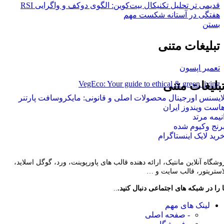
قدیمی تر
تحلیل تکنیکال بیت‌کوین: الگوی دوکف و واگرایی RSI
هفتگی در آستانه شکست مهم
بستن
تبلیغات متنی
تعمیر اپسون
VegEco: Your guide to ethical & green living
بلیغات متنی
ایسنس اورجینال محصولات اصلی و قانونی: مایکروسافت پارتنر
است ویندوز ایران
نیمه مرتد
رنج وکیوم شده
رید لایک اینستاگرام
وشگاه آنلاین مانتیک، ارائه دهنده قالب های پاورپوینت، ورد، گوگل اسلاید،
لاستریتور، قالب سایت و …
 را در شبکه های اجتماعی دنبال کنید.
..
لینک های مهم
- صفحه اصلی