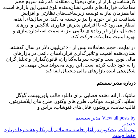
کارشناسان بازار ارزهای دیجیتال معتقدند که رشد سریع حجم
معاملات قراردادهای دائمی نشان‌دهنده بلوغ نسبی این بازارها است،
اما همزمان نیاز به توسعه زیرساخت‌های نظارتی و افزایش
شفافیت در این حوزه را نیز برجسته می‌کند. در سال‌های آینده،
انتظار می‌رود که با افزایش پذیرش فناوری بلاکچین و ارزهای
دیجیتال، بازار قراردادهای دائمی نیز به سمت استانداردسازی و
بهبود امنیت معاملات حرکت کند.
در نهایت، حجم معاملات بیش از ۶۰ تریلیون دلار در سال گذشته،
نشان‌دهنده اهمیت و تاثیرگذاری قراردادهای دائمی در بازارهای
مالی نوین است و توجه سرمایه‌گذاران، قانون‌گذاران و تحلیل‌گران
را به خود جلب کرده است. این روند می‌تواند نقش مهمی در
شکل‌دهی آینده بازارهای مالی دیجیتال ایفا کند.
درباره مدیر سیستم
مانتیک، ارائه دهنده فضایی برای دانلود قالب پاورپوینت، گوگل
اسلاید، کی‌نوت، موکاپ، طرح های وکتور، طرح های ایلاستریتور،
قالب سایت، بروشور، فایل های فتوشاپ، براش و
View all posts by مدیر سیستم
جدیدتر
نوسانات بیت‌کوین در آغاز جلسه معاملاتی آمریکا و هشدارها درباره
حفظ قیمت