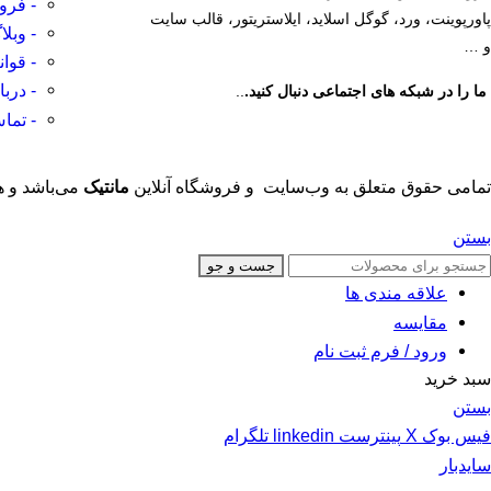
- فرو
پاورپوینت، ورد، گوگل اسلاید، ایلاستریتور، قالب سایت
- وبلا
و …
- قوا
- دربا
ما را در شبکه های اجتماعی دنبال کنید.
..
- تماس
تمامی حقوق متعلق به وب‌سایت و فروشگاه‌ آنلاین
مانتیک
می‌باشد و ه
بستن
جست و جو
علاقه مندی ها
مقایسه
ورود / فرم ثبت نام
سبد خرید
بستن
فیس بوک
X
پینترست
linkedin
تلگرام
سایدبار