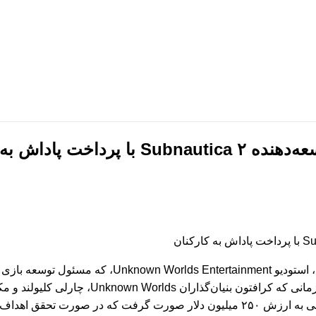
لب خام پروپوزال
قالب سایت
لب خام پایان نامه
موکاپ
لب خام رزومه
کولاژ
ش‌نویس نامه
فریم
وشور
تبلیغات
پاداش به کارکنان
کارکنان این استودیو پرداخت کند. این اختلاف از 
ه استودیو تعلق می‌گرفت.