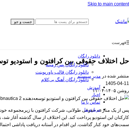
Skip to main content
همه محصولات
قا
اینفوگرافیک
قا
تایم‌لاین
قا
جست و جو
پایان‌نامه
پی
گزارش فعالیت
بر
فهرست
معرفی محصول
دانلود رایگان
حل اختلاف حقوقی بین کرافتون و استودیو توسعه‌دهنده Subnautica ۲ با پرداخت 
دانلود رایگان پس زمینه
دانلود رایگان قالب‌ پاورپوینت
منتشر شده در
مدیر سیستم
دانلود رایگان آهنگ بی‌کلام
1405-04-11
آموزش
روشن ۱۴۰۵-۰۴-۱۱
اخبار
تماس با ما
درباره ما
سمت‌های خود کنار گذاشت. این اقدام در آستانه دریافت پاداشی احتمالی به ارزش ۲۵۰ میلیون دلار صورت گرفت که در صورت تحقق اهداف مالی مشخصی ب