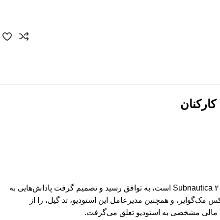
وکتور
قالب‌ سایت
آیکون
قالب پنل ادمین
پوستر و تبلیغات
UI/UX
کارت ویزیت
فیگما
کاراکتر
Canva
بسته‌بندی
پس از یک منازعه حقوقی طولانی، شرکت کرافتون با زیرمجموعه خود، استودیو Unknown Worlds Entertainment، که مسئول توسعه بازی Subnautica ۲ است، به توافق رسید و تصمیم گرفت پاداش‌هایی به
سال گذشته آغاز شد، زمانی که کرافتون بنیان‌گذاران Unknown Worlds، چارلی کلیولند و مکس مک‌گوایر، و همچنین مدیرعامل این استودیو، تد گیل، را از