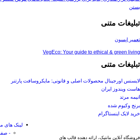
بستن
تبلیغات متنی
تعمیر اپسون
VegEco: Your guide to ethical & green living
تبلیغات متنی
لایسنس اورجینال محصولات اصلی و قانونی: مایکروسافت پارتنر
هاست ویندوز ایران
انیمه مرتد
برنج وکیوم شده
خرید لایک اینستاگرام
لینک های م
- صفح
فروشگاه آنلاین مانتیک، ارائه دهنده قالب های