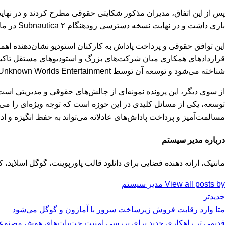
پس از این اتفاق، مدیران مذکور شکایتی حقوقی مطرح کردند و در نهای
بازی داشت و در نهایت نسخه دسترسی زودهنگام Subnautica ۲ در ماه مه منتشر شد. این بازی در پنج روز نخست بیش از چهار میلیون نسخه فروش داشت که نشان‌دهنده استقبال گسترده کاربران است.
این توافق حقوقی و پرداخت پاداش به کارکنان استودیو نشان‌دهنده اه
شناخته می‌شود و توسعه آن توسط Unknown Worlds Entertainment با حمایت کرافتون ادامه یافته است.
از سوی دیگر، این پرونده نمونه‌ای از چالش‌های حقوقی و مدیریتی است
توسعه، یکی از مسائل کلیدی در این حوزه است که توجه ویژه‌ای را می‌
مسالمت‌آمیز و پرداخت پاداش‌های عادلانه می‌تواند به حفظ انگیزه و اد
درباره مدیر سیستم
مانتیک، ارائه دهنده فضایی برای دانلود قالب پاورپوینت، گوگل اسلای
View all posts by مدیر سیستم
جدیدتر
متا وارد رقابت فروش زیرساخت سرور با آمازون و گوگل می‌شود
قدیمی تر
راهکاری جدید برای بررسی امنیت چت‌بات‌های هوش مصنوعی