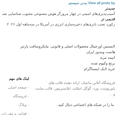
View all posts by مدیر سیستم
جدیدتر
آسیب‌پذیری‌های امنیتی در چهار مرورگر هوش مصنوعی محبوب شناسایی شد
قدیمی تر
رکورد نصب باتری‌های ذخیره‌سازی انرژی در آمریکا در سه‌ماهه اول ۲۰۲۶
لایسنس اورجینال محصولات اصلی و قانونی: مایکروسافت پارتنر
هاست ویندوز ایران
انیمه مرتد
برنج وکیوم شده
خرید لایک اینستاگرام
لینک های مهم
فروشگاه آنلاین مانتیک، ارائه دهنده قالب های
- صفحه اصلی
پاورپوینت، ورد، گوگل اسلاید، ایلاستریتور، قالب سایت
و …
- فروشگاه
ما را در شبکه های اجتماعی دنبال کنید.
..
- وبلاگ
- قوانین و مقررات