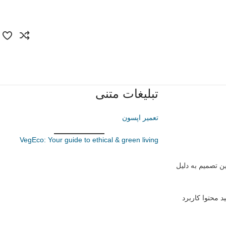
تبلیغات متنی
تعمیر اپسون
VegEco: Your guide to ethical & green living
د نخواهد بود. این تصمیم به دلیل
طبیعی و تولید محتوا کاربرد