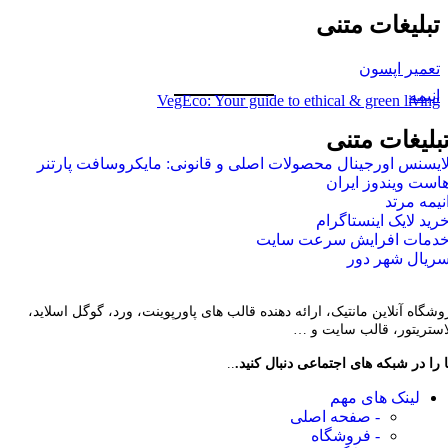
تبلیغات متنی
تعمیر اپسون
انیمه
VegEco: Your guide to ethical & green living
بلیغات متنی
ایسنس اورجینال محصولات اصلی و قانونی: مایکروسافت پارتنر
است ویندوز ایران
نیمه مرتد
رید لایک اینستاگرام
دمات افرایش سرعت سایت
ریال شهر دور
وشگاه آنلاین مانتیک، ارائه دهنده قالب های پاورپوینت، ورد، گوگل اسلاید،
لاستریتور، قالب سایت و …
 را در شبکه های اجتماعی دنبال کنید.
..
لینک های مهم
- صفحه اصلی
- فروشگاه