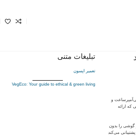
تبلیغات متنی
تعمیر اپسون
VegEco: Your guide to ethical & green living
ی هوشمند خود با نام ردمی نوت ۱۷ پرو رونمایی کرده است که با ویژگی‌های برجسته‌ای مانند باتری عظیم ۹۰۰۰ میلی‌آمپرساعت و
 که ارائه
دت از گوشی را بدون
شتیبانی می‌کند