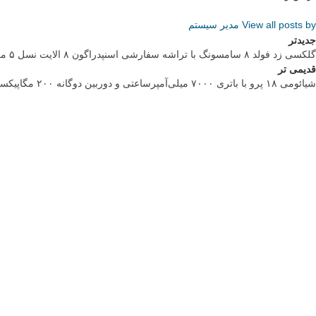
View all posts by مدیر سیستم
جدیدتر
گلکسی زد فولد ۸ سامسونگ با تراشه سفارشی اسنپدراگون ۸ الایت نسل ۵ معرفی شد
قدیمی تر
شیائومی ۱۸ پرو با باتری ۷۰۰۰ میلی‌آمپرساعتی و دوربین دوگانه ۲۰۰ مگاپیکسلی معرفی می‌شود
لایسنس اورجینال محصولات اصلی و قانونی: مایکروسافت پارتنر
هاست ویندوز ایران
انیمه مرتد
برنج وکیوم شده
خرید لایک اینستاگرام
لینک های مهم
فروشگاه آنلاین مانتیک، ارائه دهنده قالب های
- صفحه اصلی
پاورپوینت، ورد، گوگل اسلاید، ایلاستریتور، قالب سایت
و …
- فروشگاه
ما را در شبکه های اجتماعی دنبال کنید.
..
- وبلاگ