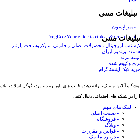
تبلیغات متنی
تعمیر اپسون
VegEco: Your guide to ethical & green living
بلیغات متنی
ایسنس اورجینال محصولات اصلی و قانونی: مایکروسافت پارتنر
است ویندوز ایران
نیمه مرتد
رنج وکیوم شده
رید لایک اینستاگرام
وشگاه آنلاین مانتیک، ارائه دهنده قالب های پاورپوینت، ورد، گوگل اسلاید، ایل
 را در شبکه های اجتماعی دنبال کنید.
..
لینک های مهم
- صفحه اصلی
- فروشگاه
- وبلاگ
- قوانین و مقررات
- درباره مانتیک