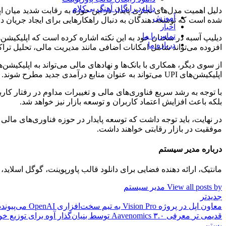
دانلود رایگان آهنگ بی‌کلام
آموزش
شده است که توسعه‌دهندگان به دنبال راهکارهایی برای ایجاد جریان د
اخبار
تماس با ما
دیلیپ آسبه در سخنان خود به این نکته اشاره کرده است که اپلیکیشن‌
درباره ما
افزوده می‌تواند شامل امکانات اضافی مانند مدیریت مالی، تحلیل تراک
از سوی دیگر، همکاری با بانک‌ها و نهادهای مالی می‌تواند به اپلیکیشن‌
اپلیکیشن‌های UPI می‌تواند به عنوان منابع درآمدی جدید مطرح شوند.
بلکه باعث افزایش اعتماد کاربران و توسعه بازار نیز خواهد شد.
موفقیت در بازار رقابتی خواهند داشت.
درباره مدیر سیستم
مانتیک، ارائه دهنده فضایی برای دانلود قالب پاورپوینت، گوگل اسلا
View all posts by مدیر سیستم
جدیدتر
معاون اپل در پروژه Vision Pro به تیم سخت‌افزاری OpenAI می‌پیوندد
قدیمی تر
معرفی Aavenomics ۳.۰ توسط بنیان‌گذار آوه برای توزیع خودکار درآمد به دارندگان AAVE
بستن