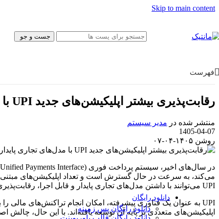
پیش‌نویس نامه
Skip to main content
بروشور
فتوشاپ
قالب سایت
جست و جو
موکاپ
کولاژ
فریم
تبلیغات
فهرست
ایلاستریتور
وکتور
آیکون
رقابت‌پذیری بیشتر اپلیکیشن‌های جدید UPI با مدل‌های تجاری پایدار
پوستر و تبلیغات
کارت ویزیت
منتشر شده در
مدیر سیستم
کاراکتر
1405-04-07
بسته‌بندی
روشن ۱۴۰۵-۰۴-۰۷
قالب وب‌سایت
قالب‌ سایت
قالب پنل ادمین
UI/UX
می‌کند، به سرعت در حال گسترش است و تعداد اپلیکیشن‌های مبتنی بر 
فیگما
UPI می‌توانند با داشتن مدل‌های تجاری پایدار و قابل اجرا، رقابت‌پذیری بیشتری در بازار داشته باشند.
Canva
دانلود رایگان
UPI به عنوان یک فناوری پیشرفته، امکان انجام تراکنش‌های مالی ر
دانلود رایگان پس زمینه
اپلیکیشن‌های متعددی بر پایه آن توسعه یافته‌اند. با این حال، چالش ا
دانلود رایگان قالب‌ پاورپوینت