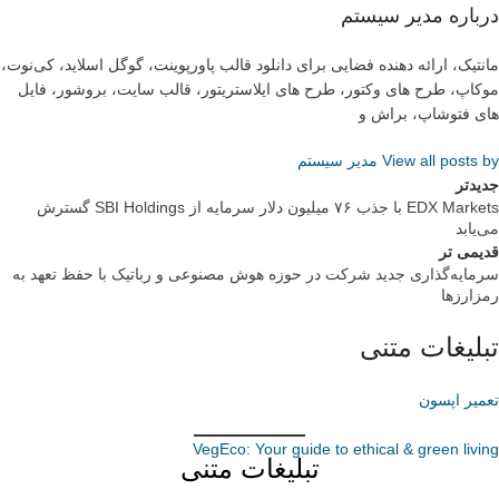
درباره مدیر سیستم
مانتیک، ارائه دهنده فضایی برای دانلود قالب پاورپوینت، گوگل اسلاید، کی‌نوت،
موکاپ، طرح های وکتور، طرح های ایلاستریتور، قالب سایت، بروشور، فایل
های فتوشاپ، براش و
View all posts by مدیر سیستم
جدیدتر
EDX Markets با جذب ۷۶ میلیون دلار سرمایه از SBI Holdings گسترش
می‌یابد
قدیمی تر
سرمایه‌گذاری جدید شرکت در حوزه هوش مصنوعی و رباتیک با حفظ تعهد به
رمزارزها
تبلیغات متنی
تعمیر اپسون
VegEco: Your guide to ethical & green living
تبلیغات متنی