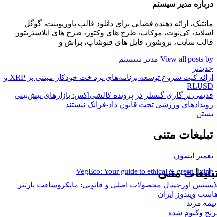
درباره مدیر سیستم
مانتیک، ارائه دهنده فضایی برای دانلود قالب پاورپوینت، گوگل
اسلاید، کی‌نوت، موکاپ، طرح های وکتور، طرح های ایلاستریتور،
قالب سایت، بروشور، فایل های فتوشاپ، براش و
View all posts by مدیر سیستم
جدیدتر
ارائه کیت شروع توسعه برنامه‌های پرداخت خودکار مبتنی بر XRP و
RLUSD
قدیمی تر
گاری گنسلر در پرونده کالشی‌اکس: بازارهای پیش‌بینی
رویدادهای ورزشی تحت قانون داد-فرانک نیستند
بستن
تبلیغات متنی
تعمیر اپسون
VegEco: Your guide to ethical & green living
بلیغات متنی
ایسنس اورجینال محصولات اصلی و قانونی: مایکروسافت پارتنر
است ویندوز ایران
نیمه مرتد
رنج وکیوم شده