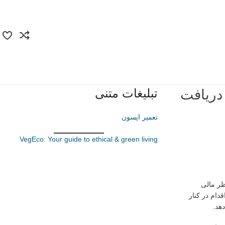
تبلیغات متنی
دریافت
تعمیر اپسون
VegEco: Your guide to ethical & green living
ظر مالی
ه ریپل اعطا شده است. این اقدام در کنار