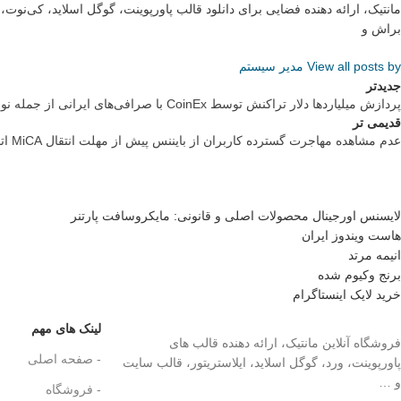
مانتیک، ارائه دهنده فضایی برای دانلود قالب پاورپوینت، گوگل اسلاید، کی‌نو
براش و
View all posts by مدیر سیستم
جدیدتر
پردازش میلیاردها دلار تراکنش توسط CoinEx با صرافی‌های ایرانی از جمله نوبیتکس تحریم‌شده
قدیمی تر
عدم مشاهده مهاجرت گسترده کاربران از بایننس پیش از مهلت انتقال MiCA اتحادیه اروپا
لایسنس اورجینال محصولات اصلی و قانونی: مایکروسافت پارتنر
هاست ویندوز ایران
انیمه مرتد
برنج وکیوم شده
خرید لایک اینستاگرام
لینک های مهم
فروشگاه آنلاین مانتیک، ارائه دهنده قالب های
- صفحه اصلی
پاورپوینت، ورد، گوگل اسلاید، ایلاستریتور، قالب سایت
و …
- فروشگاه