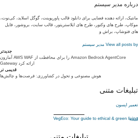
درباره مدیر سیستم
مانتیک، ارائه دهنده فضایی برای دانلود قالب پاورپوینت، گوگل اسلاید، کی‌نوت،
موکاپ، طرح های وکتور، طرح های ایلاستریتور، قالب سایت، بروشور، فایل
های فتوشاپ، براش و
View all posts by مدیر سیستم
جدیدتر
آمازون AWS WAF را برای محافظت از Amazon Bedrock AgentCore
Gateway ارائه کرد
قدیمی تر
هوش مصنوعی و تحول در کشاورزی: فرصت‌ها و چالش‌ها
تبلیغات متنی
تعمیر اپسون
VegEco: Your guide to ethical & green living
انیمه
تبلیغات متنی