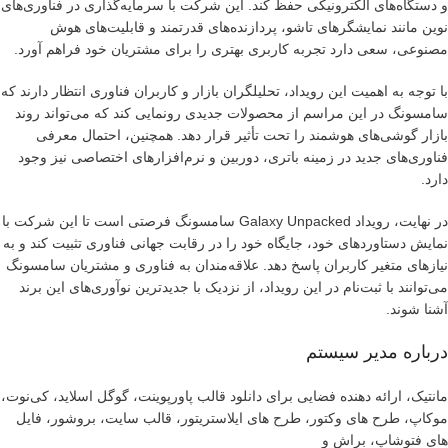
و دستگاه‌های الکترونیکی حفظ کند. این شرکت با سرمایه‌گذاری در فناوری‌های
نوین مانند نمایشگرهای تاشو، پردازنده‌های قدرتمند و قابلیت‌های هوش
مصنوعی، سعی دارد تجربه کاربری بهتری را برای مشتریان خود فراهم آورد.
با توجه به اهمیت این رویداد، تحلیلگران بازار و کاربران فناوری انتظار دارند که
سامسونگ در این مراسم از محصولات جدیدی رونمایی کند که می‌تواند روند
بازار گوشی‌های هوشمند را تحت تأثیر قرار دهد. همچنین، احتمال معرفی
فناوری‌های جدید در زمینه باتری، دوربین و نرم‌افزارهای اختصاصی نیز وجود
دارد.
در نهایت، رویداد Galaxy Unpacked سامسونگ فرصتی است تا این شرکت با
نمایش دستاوردهای خود، جایگاه خود را در رقابت جهانی فناوری تثبیت کند و به
نیازهای متغیر کاربران پاسخ دهد. علاقه‌مندان به فناوری و مشتریان سامسونگ
می‌توانند با ثبت‌نام در این رویداد، از نزدیک با جدیدترین نوآوری‌های این برند
آشنا شوند.
درباره مدیر سیستم
مانتیک، ارائه دهنده فضایی برای دانلود قالب پاورپوینت، گوگل اسلاید، کی‌نوت،
موکاپ، طرح های وکتور، طرح های ایلاستریتور، قالب سایت، بروشور، فایل
های فتوشاپ، براش و