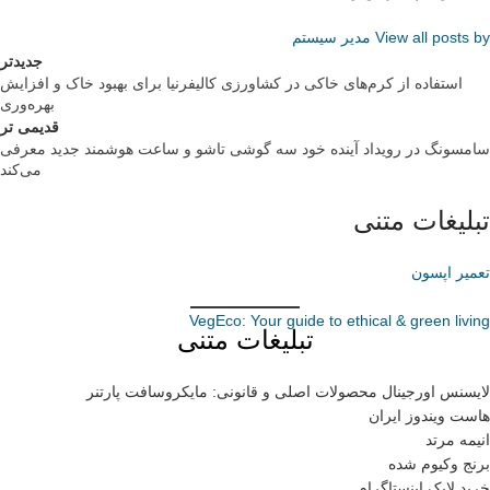
View all posts by مدیر سیستم
جدیدتر
استفاده از کرم‌های خاکی در کشاورزی کالیفرنیا برای بهبود خاک و افزایش
بهره‌وری
قدیمی تر
سامسونگ در رویداد آینده خود سه گوشی تاشو و ساعت هوشمند جدید معرفی
می‌کند
تبلیغات متنی
تعمیر اپسون
VegEco: Your guide to ethical & green living
تبلیغات متنی
لایسنس اورجینال محصولات اصلی و قانونی: مایکروسافت پارتنر
هاست ویندوز ایران
انیمه مرتد
برنج وکیوم شده
خرید لایک اینستاگرام