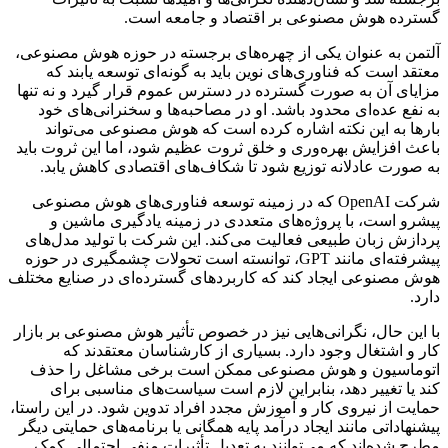
گسترده هوش مصنوعی بر اقتصاد و جامعه است.
آلتمن به عنوان یکی از چهره‌های برجسته در حوزه هوش مصنوعی،
معتقد است که فناوری‌های نوین باید به گونه‌ای توسعه یابند که
مزایای آن به صورت گسترده در دسترس عموم قرار گیرد و نه تنها
به نفع عده‌ای محدود باشد. او در مصاحبه‌ها و سخنرانی‌های خود
بارها به این نکته اشاره کرده است که هوش مصنوعی می‌تواند
باعث افزایش بهره‌وری و خلق ثروت عظیم شود، اما این ثروت باید
به صورت عادلانه توزیع شود تا شکاف‌های اقتصادی کاهش یابد.
شرکت OpenAI که در زمینه توسعه فناوری‌های هوش مصنوعی
پیشرو است، با پروژه‌های متعددی در زمینه یادگیری ماشین و
پردازش زبان طبیعی فعالیت می‌کند. این شرکت با تولید مدل‌های
پیشرفته‌ای مانند GPT، توانسته است تحولات چشمگیری در حوزه
هوش مصنوعی ایجاد کند که کاربردهای گسترده‌ای در صنایع مختلف
دارد.
با این حال، نگرانی‌هایی نیز در خصوص تأثیر هوش مصنوعی بر بازار
کار و اشتغال وجود دارد. بسیاری از کارشناسان معتقدند که
اتوماسیون و هوش مصنوعی ممکن است برخی مشاغل را حذف
کند یا تغییر دهد، بنابراین لازم است سیاست‌های مناسبی برای
حمایت از نیروی کار و آموزش مجدد افراد تدوین شود. در این راستا،
پیشنهاداتی مانند ایجاد درآمد پایه همگانی یا برنامه‌های حمایتی دیگر
مطرح شده‌اند که می‌توانند به تعدیل تأثیرات منفی احتمالی کمک