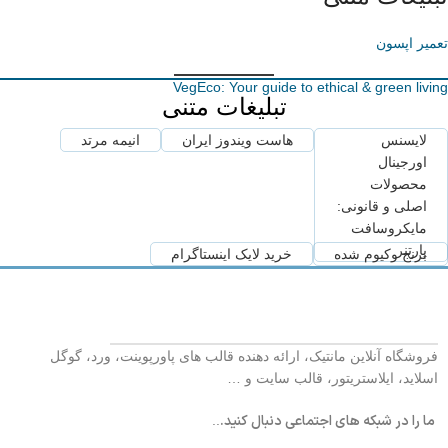
تعمیر اپسون
VegEco: Your guide to ethical & green living
تبلیغات متنی
لایسنس
هاست ویندوز ایران
انیمه مرتد
اورجینال
محصولات
اصلی و قانونی:
مایکروسافت
پارتنر
برنج وکیوم شده
خرید لایک اینستاگرام
فروشگاه آنلاین مانتیک، ارائه دهنده قالب های پاورپوینت، ورد، گوگل
اسلاید، ایلاستریتور، قالب سایت و …
ما را در شبکه های اجتماعی دنبال کنید.
..