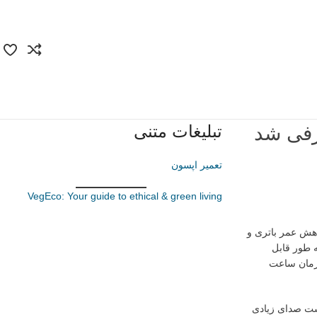
تبلیغات متنی
تعمیر اپسون
VegEco: Your guide to ethical & green living
اهش عمر باتری و
مشکل را به طور قابل
 با استاندارد Qi، قادر است به صورت همزمان ساعت
کن است صدای زیادی