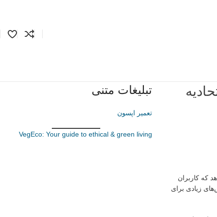
تبلیغات متنی
سترده کاربران از بایننس پیش از مهلت انتقال MiCA اتحادیه
تعمیر اپسون
VegEco: Your guide to ethical & green living
نشان می‌دهد که کاربران
های زیادی برای