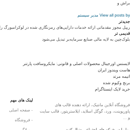
براش و
View all posts by مدیر سیستم
جدیدتر
ریپل مجوز مقدماتی ارائه خدمات دارایی‌های رمزنگاری شده در لوکزامبورگ را
قدیمی تر
بلوک‌چین به لایه مالی صنایع سرمایه‌بر تبدیل می‌شود
لایسنس اورجینال محصولات اصلی و قانونی: مایکروسافت پارتنر
هاست ویندوز ایران
انیمه مرتد
برنج وکیوم شده
خرید لایک اینستاگرام
لینک های مهم
فروشگاه آنلاین مانتیک، ارائه دهنده قالب های
- صفحه اصلی
پاورپوینت، ورد، گوگل اسلاید، ایلاستریتور، قالب سایت
و …
- فروشگاه
ما را در شبکه های اجتماعی دنبال کنید.
..
- وبلاگ