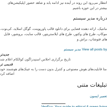
انتظار می‌رود این روند در آینده نیز ادامه یابد و شاهد حضور اپلیکیشن‌های
بیشتر در این حوزه باشیم.
درباره مدیر سیستم
مانتیک، ارائه دهنده فضایی برای دانلود قالب پاورپوینت، گوگل اسلاید، کی‌نوت،
موکاپ، طرح های وکتور، طرح های ایلاستریتور، قالب سایت، بروشور، فایل
های فتوشاپ، براش و
View all posts by مدیر سیستم
جدیدتر
تاریخ برگزاری اجلاس اسنپدراگون کوالکام اعلام شد
قدیمی تر
متا قابلیت‌های هوش مصنوعی و کنترل بدون دست را به عینک‌های هوشمند خود
اضافه کرد
تبلیغات متنی
تعمیر اپسون
VegEco: Your guide to ethical & green living