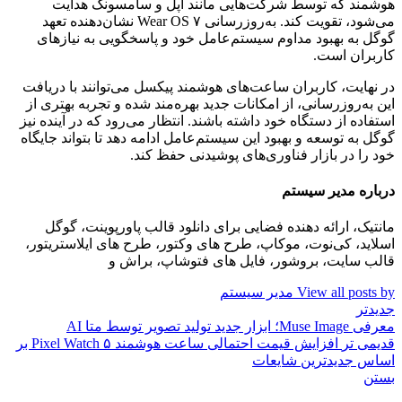
هوشمند که توسط شرکت‌هایی مانند اپل و سامسونگ هدایت
می‌شود، تقویت کند. به‌روزرسانی Wear OS ۷ نشان‌دهنده تعهد
گوگل به بهبود مداوم سیستم‌عامل خود و پاسخگویی به نیازهای
کاربران است.
در نهایت، کاربران ساعت‌های هوشمند پیکسل می‌توانند با دریافت
این به‌روزرسانی، از امکانات جدید بهره‌مند شده و تجربه بهتری از
استفاده از دستگاه خود داشته باشند. انتظار می‌رود که در آینده نیز
گوگل به توسعه و بهبود این سیستم‌عامل ادامه دهد تا بتواند جایگاه
خود را در بازار فناوری‌های پوشیدنی حفظ کند.
درباره مدیر سیستم
مانتیک، ارائه دهنده فضایی برای دانلود قالب پاورپوینت، گوگل
اسلاید، کی‌نوت، موکاپ، طرح های وکتور، طرح های ایلاستریتور،
قالب سایت، بروشور، فایل های فتوشاپ، براش و
View all posts by مدیر سیستم
جدیدتر
معرفی Muse Image؛ ابزار جدید تولید تصویر توسط متا AI
قدیمی تر
افزایش قیمت احتمالی ساعت هوشمند Pixel Watch ۵ بر
اساس جدیدترین شایعات
بستن