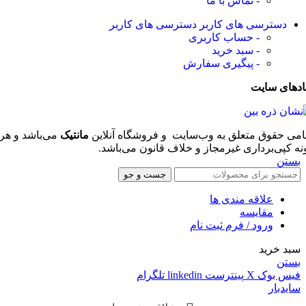
- تماس با ما
دسترسی های کاربر
دسترسی های کاربر
- حساب کاربری
- سبد خرید
- پیگیری سفارش
ادهای سایت
امی حقوق متعلق به وب‌سایت و فروشگاه‌ آنلاین
مانتیک
می‌باشد و هر
نه کپی‌برداری غیرمجاز و خلاف قانون می‌باشد.
بستن
جست و جو
علاقه مندی ها
مقایسه
ورود / فرم ثبت نام
سبد خرید
بستن
فیس بوک
X
پینترست
linkedin
تلگرام
سایدبار