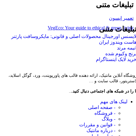
تبلیغات متنی
تعمیر اپسون
VegEco: Your guide to ethical & green living
بلیغات متنی
ایسنس اورجینال محصولات اصلی و قانونی: مایکروسافت پارتنر
است ویندوز ایران
نیمه مرتد
رنج وکیوم شده
رید لایک اینستاگرام
وشگاه آنلاین مانتیک، ارائه دهنده قالب های پاورپوینت، ورد، گوگل اسلاید،
لاستریتور، قالب سایت و …
 را در شبکه های اجتماعی دنبال کنید.
..
لینک های مهم
- صفحه اصلی
- فروشگاه
- وبلاگ
- قوانین و مقررات
- درباره مانتیک