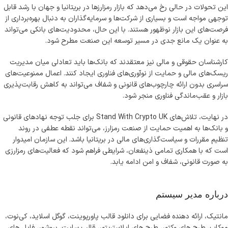
این تحولات در حالی رخ می‌دهد که بازار رمزارزها در بریتانیا و جهان با رشد قابل
توجهی مواجه است و بسیاری از شرکت‌ها و سرمایه‌گذاران به دنبال بهره‌برداری از
فرصت‌های این بازار نوظهور هستند. با این حال، محدودیت‌های بانکی می‌تواند
به عنوان یک مانع جدی در مسیر توسعه این صنعت مطرح شود.
کارشناسان حقوقی و مالی نیز معتقدند که بانک‌ها باید تعادلی میان مدیریت
ریسک‌های مالی و حمایت از نوآوری‌های فناوری ایجاد کنند. اعمال ممنوعیت‌های
سراسری بدون ارائه چارچوب‌های قانونی و شفاف می‌تواند به کاهش رقابت‌پذیری
بازار و عقب‌ماندگی فناوری منجر شود.
در نهایت، تلاش‌های Stand With Crypto UK برای جلب توجه نهادهای قانونی
و بانک‌ها به اهمیت حمایت از صنعت رمزارز، می‌تواند نقطه عطفی در روند
تنظیم مقررات و سیاست‌گذاری‌های مالی در بریتانیا باشد. این سازمان امیدوار
است که با همکاری تمامی ذینفعان، شرایطی فراهم شود که فعالیت‌های رمزارزی
به صورت قانونی، شفاف و امن ادامه یابد.
درباره مدیر سیستم
مانتیک، ارائه دهنده فضایی برای دانلود قالب پاورپوینت، گوگل اسلاید، کی‌نوت،
موکاپ، طرح های وکتور، طرح های ایلاستریتور، قالب سایت، بروشور، فایل های