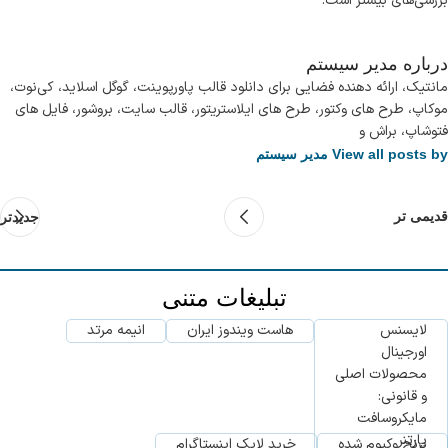
بررسی‌های بیشتر است.
درباره مدیر سیستم
مانتیک، ارائه دهنده فضایی برای دانلود قالب پاورپوینت، گوگل اسلاید، کی‌نوت،
موکاپ، طرح های وکتور، طرح های ایلاستریتور، قالب سایت، بروشور، فایل های
فتوشاپ، براش و
View all posts by مدیر سیستم
قدیمی تر
جدیدتر
تبلیغات متنی
لایسنس
هاست ویندوز ایران
انیمه مرتد
اورجینال
محصولات اصلی
و قانونی:
مایکروسافت
پارتنر
برنج وکیوم شده
خرید لایک اینستاگرام