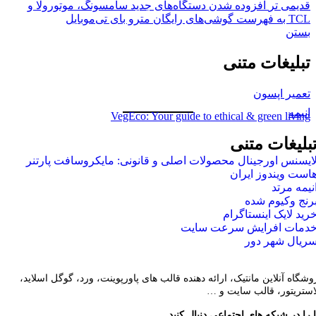
قدیمی تر
افزوده شدن دستگاه‌های جدید سامسونگ، موتورولا و
TCL به فهرست گوشی‌های رایگان مترو بای تی‌موبایل
بستن
تبلیغات متنی
تعمیر اپسون
انیمه
VegEco: Your guide to ethical & green living
بلیغات متنی
ایسنس اورجینال محصولات اصلی و قانونی: مایکروسافت پارتنر
است ویندوز ایران
نیمه مرتد
رنج وکیوم شده
رید لایک اینستاگرام
دمات افرایش سرعت سایت
ریال شهر دور
وشگاه آنلاین مانتیک، ارائه دهنده قالب های پاورپوینت، ورد، گوگل اسلاید،
لاستریتور، قالب سایت و …
 را در شبکه های اجتماعی دنبال کنید.
..