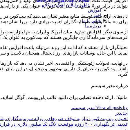
افزایش قیمت نفت معمولاً باعث افزایش هزینه‌های تولید و حمل‌ونقل م
دانلود رایگان آهنگ بی‌کلام
بتوانند در برابر تورم مقاومت کنند. بیت‌کوین به عنوان یکی از دار
آموزش
اخبار
تماس با ما
برای معامله‌گران و سرمایه‌گذاران اهمیت زیادی دارد، زیرا نشان‌دهند
درباره ما
از سوی دیگر، افزایش تنش‌ها میان آمریکا و ایران نه تنها بازار نفت را
فرصت‌های سرمایه‌گذاری جایگزین هستند که بیت‌کوین به عنوان یک گ
تحلیلگران بازار معتقدند که ادامه این روند می‌تواند باعث افزایش تق
بماند. با این حال، نوسانات بازارهای ارز دیجیتال همچنان بالاست و سرم
در نهایت، تحولات ژئوپلیتیکی و اقتصادی اخیر نشان می‌دهد که بازارها
باشد. بیت‌کوین به عنوان یک دارایی نوظهور و دیجیتال، در این میان نقش
گیرد.
درباره مدیر سیستم
مانتیک، ارائه دهنده فضایی برای دانلود قالب پاورپوینت، گوگل اسلا
View all posts by مدیر سیستم
جدیدتر
تحلیل روند بیت‌کوین: نیاز به توقف ضررهای روزانه سرمایه‌گذاران بل
قدیمی تر
نگهداری ۴۰۰ روزه موقعیت لانگ یک میلیون دلاری در قراردادهای آتی EUR/USD در بازار فارکس
بستن