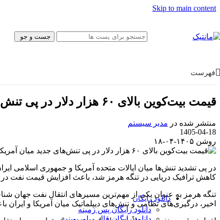
پیش‌نویس نامه
Skip to main content
بروشور
فتوشاپ
قالب سایت
جست و جو
موکاپ
کولاژ
فریم
تبلیغات
فهرست
ایلاستریتور
وکتور
آیکون
قیمت بیت‌کوین بالای ۶۰ هزار دلار در پی تنش‌های جدید میان آمریکا و ایران
پوستر و تبلیغات
کارت ویزیت
منتشر شده در
مدیر سیستم
کاراکتر
1405-04-18
بسته‌بندی
روشن ۱۴۰۵-۰۴-۱۸
قالب وب‌سایت
قالب‌ سایت
قالب پنل ادمین
UI/UX
کاهش ترافیک دریایی در تنگه هرمز شد، باعث افزایش قیمت نفت در بازا
فیگما
Canva
تنگه هرمز به عنوان یکی از مهم‌ترین مسیرهای انتقال نفت جهان شناخت
دانلود رایگان
اخیر، درگیری‌های نظامی و تنش‌های دیپلماتیک میان آمریکا و ایرا
دانلود رایگان پس زمینه
دانلود رایگان قالب‌ پاورپوینت