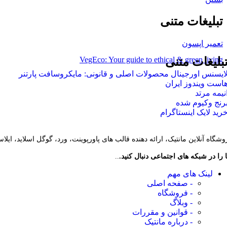
تبلیغات متنی
تعمیر اپسون
VegEco: Your guide to ethical & green living
بلیغات متنی
ایسنس اورجینال محصولات اصلی و قانونی: مایکروسافت پارتنر
است ویندوز ایران
نیمه مرتد
رنج وکیوم شده
رید لایک اینستاگرام
وشگاه آنلاین مانتیک، ارائه دهنده قالب های پاورپوینت، ورد، گوگل اسلاید، ایل
 را در شبکه های اجتماعی دنبال کنید.
..
لینک های مهم
- صفحه اصلی
- فروشگاه
- وبلاگ
- قوانین و مقررات
- درباره مانتیک