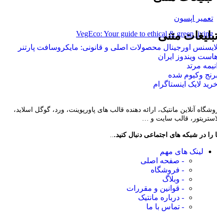
تعمیر اپسون
VegEco: Your guide to ethical & green living
بلیغات متنی
ایسنس اورجینال محصولات اصلی و قانونی: مایکروسافت پارتنر
است ویندوز ایران
نیمه مرتد
رنج وکیوم شده
رید لایک اینستاگرام
وشگاه آنلاین مانتیک، ارائه دهنده قالب های پاورپوینت، ورد، گوگل اسلاید،
لاستریتور، قالب سایت و …
 را در شبکه های اجتماعی دنبال کنید.
..
لینک های مهم
- صفحه اصلی
- فروشگاه
- وبلاگ
- قوانین و مقررات
- درباره مانتیک
- تماس با ما