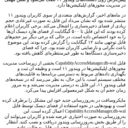
در مدیریت مجوزهای اپلیکیشن‌ها دارد.
در ماه‌های اخیر، گزارش‌های متعددی از سوی کاربران ویندوز ۱۱
منتشر شده بود که نشان می‌داد این فایل به صورت غیرعادی حجم
زیادی از فضای ذخیره‌سازی را اشغال می‌کند. برخی کاربران اعلام
کرده بودند که این فایل تا ۵۰۰ گیگابایت از فضای هارد دیسک آن‌ها
را به خود اختصاص داده است، در حالی که برخی دیگر نیز حجم‌های
قابل توجهی مانند ۱۲ گیگابایت را گزارش کرده بودند. این موضوع
باعث نگرانی و نارضایتی کاربران شده بود، چرا که فضای
ذخیره‌سازی دستگاه‌ها به طور غیرمنتظره‌ای کاهش یافته بود.
فایل CapabilityAccessManager.db-wal بخشی از زیرساخت مدیریت
مجوزهای اپلیکیشن‌ها در ویندوز ۱۱ است و وظیفه آن ثبت و
نگهداری داده‌های مربوط به دسترسی برنامه‌ها به قابلیت‌های
مختلف سیستم است. با این حال، به نظر می‌رسد که در نسخه‌های
قبلی ویندوز ۱۱، این فایل به درستی مدیریت نمی‌شد و به مرور
زمان حجم آن به شکل غیرمعمولی افزایش پیدا می‌کرد.
مایکروسافت در به‌روزرسانی جدید خود این مشکل را برطرف کرده
است و بهبودهایی در نحوه استفاده از فضای دیسک توسط فایل
CapabilityAccessManager.db-wal اعمال کرده است. این
به‌روزرسانی به صورت اختیاری عرضه شده و کاربران می‌توانند آن
را از طریق بخش به‌روزرسانی ویندوز دریافت و نصب کنند. انتظار
می‌رود پس از نصب این آپدیت، حجم این فایل به حالت عادی