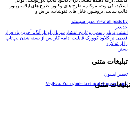
مانتیک، ارائه دهنده فضایی برای دانلود قالب پاورپوینت، گوگل
اسلاید، کی‌نوت، موکاپ، طرح های وکتور، طرح های ایلاستریتور،
قالب سایت، بروشور، فایل های فتوشاپ، براش و
View all posts by مدیر سیستم
جدیدتر
انتشار تریلر رسمی و تاریخ انتشار سریال آواتار آنگ: آخرین بادافزار
قدیمی تر
کلاود کوورک قابلیت ادامه کار پس از بسته شدن لپ‌تاپ
را ارائه کرد
بستن
تبلیغات متنی
تعمیر اپسون
VegEco: Your guide to ethical & green living
بلیغات متنی
ایسنس اورجینال محصولات اصلی و قانونی: مایکروسافت پارتنر
است ویندوز ایران
نیمه مرتد
رنج وکیوم شده
رید لایک اینستاگرام
وشگاه آنلاین مانتیک، ارائه دهنده قالب های پاورپوینت، ورد، گوگل اسلاید،