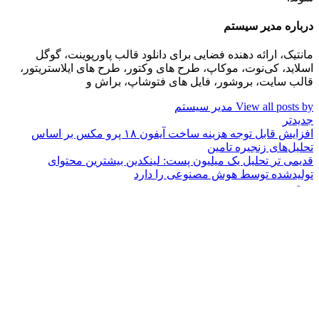
درباره مدیر سیستم
مانتیک، ارائه دهنده فضایی برای دانلود قالب پاورپوینت، گوگل
اسلاید، کی‌نوت، موکاپ، طرح های وکتور، طرح های ایلاستریتور،
قالب سایت، بروشور، فایل های فتوشاپ، براش و
View all posts by مدیر سیستم
جدیدتر
افزایش قابل توجه هزینه ساخت آیفون ۱۸ پرو مکس بر اساس
تحلیل‌های زنجیره تامین
قدیمی تر
تحلیل یک میلیون پست: لینکدین بیشترین محتوای
تولیدشده توسط هوش مصنوعی را دارد
بستن
تبلیغات متنی
تعمیر اپسون
VegEco: Your guide to ethical & green living
بلیغات متنی
ایسنس اورجینال محصولات اصلی و قانونی: مایکروسافت پارتنر
است ویندوز ایران