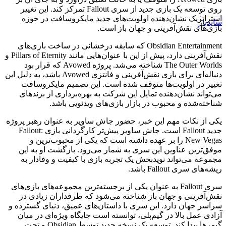
روی توسعه یک بازی جدید از سری Fallout تمرکز کند. این تغییر
استراتژیک نشان‌دهنده اولویت‌های جدید مایکروسافت در حوزه
سایدبار
بازی‌های نقش‌آفرینی و جهان باز است.
Obsidian Entertainment که سابقه درخشانی در ساخت بازی‌های
نقش‌آفرینی دارد، پیش از این با عنوان‌هایی مانند Pillars of Eternity و
The Outer Worlds شناخته می‌شد. پروژه Avowed که قرار بود
دنباله‌ای برای بازی نقش‌آفرینی و فانتزی Avowed باشد، به دلیل این
تغییر در اولویت‌ها متوقف شده است. این تصمیم مایکروسافت
می‌تواند نشان‌دهنده تمایل این شرکت به بهره‌برداری از برندهای
شناخته‌شده و محبوب در بازار بازی‌های ویدئویی باشد.
یکی از نکات مهم این خبر، حضور جاش ساویر به عنوان رهبر پروژه
جدید Fallout است. جاش ساویر پیش‌تر کارگردانی بازی Fallout:
New Vegas را بر عهده داشته است که یکی از محبوب‌ترین و
موفق‌ترین عناوین این سری به شمار می‌رود. بازگشت او به این
مجموعه می‌تواند نویدبخش یک تجربه بازی با کیفیت و وفادار به
ریشه‌های سری Fallout باشد.
سری Fallout به عنوان یکی از برجسته‌ترین مجموعه‌های بازی‌های
نقش‌آفرینی و جهان باز شناخته می‌شود که طرفداران زیادی در
سراسر جهان دارد. این سری با داستان‌های عمیق، دنیای گسترده و
آزادی عمل بالا در گیم‌پلی، توانسته است جایگاه ویژه‌ای در میان
گیمرها پیدا کند. توسعه یک نسخه جدید توسط Obsidian و تحت