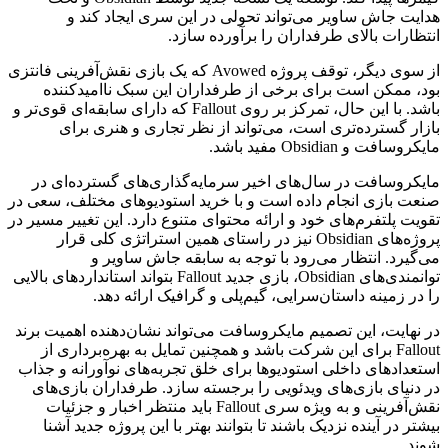
هدایت جاش ساویر می‌تواند تحولی در این سری ایجاد کند و
انتظارات بالای طرفداران را برآورده سازد.
از سوی دیگر، توقف پروژه Avowed که یک بازی نقش‌آفرینی فانتزی
بود، ممکن است برای برخی از طرفداران این سبک ناامیدکننده
باشد. با این حال، تمرکز بر روی Fallout که دارای سابقه‌ای قوی‌تر و
بازار گسترده‌تری است، می‌تواند از نظر تجاری و هنری برای
مایکروسافت و Obsidian مفید باشد.
مایکروسافت در سال‌های اخیر سرمایه‌گذاری‌های گسترده‌ای در
صنعت بازی انجام داده است و با خرید استودیوهای مختلف، سعی در
تقویت پلتفرم‌های خود و ارائه محتوای متنوع دارد. این تغییر مسیر در
پروژه‌های Obsidian نیز در راستای همین استراتژی کلی قرار
می‌گیرد. انتظار می‌رود با توجه به سابقه جاش ساویر و
توانمندی‌های Obsidian، بازی جدید Fallout بتواند استانداردهای بالایی
را در زمینه داستان‌سرایی، گیم‌پلی و گرافیک ارائه دهد.
در نهایت، این تصمیم مایکروسافت می‌تواند نشان‌دهنده اهمیت برند
Fallout برای این شرکت باشد و همچنین تمایل به بهره‌برداری از
استعدادهای داخلی استودیوها برای خلق تجربه‌های نوآورانه و جذاب
در دنیای بازی‌های ویدئویی را برجسته سازد. طرفداران بازی‌های
نقش‌آفرینی و به ویژه سری Fallout باید منتظر اخبار و جزئیات
بیشتر در آینده نزدیک باشند تا بتوانند بهتر با این پروژه جدید آشنا
شوند.