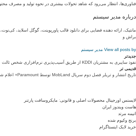
فناوری‌ها، انتظار می‌رود که شاهد تحولات بیشتری در نحوه تولید و مصرف محت
درباره مدیر سیستم
مانتیک، ارائه دهنده فضایی برای دانلود قالب پاورپوینت، گوگل اسلاید، کی‌نو
براش و
View all posts by مدیر سیستم
جدیدتر
نفوذ سایبری به مشتریان KDDI از طریق آسیب‌پذیری نرم‌افزاری شخص ثالث
قدیمی تر
تاریخ انتشار و تریلر فصل دوم سریال MobLand توسط Paramount+ اعلام شد
لایسنس اورجینال محصولات اصلی و قانونی: مایکروسافت پارتنر
هاست ویندوز ایران
انیمه مرتد
برنج وکیوم شده
خرید لایک اینستاگرام