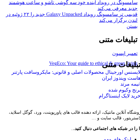
سامسونگ در رویداد آینده خود سه گوشی تاشو و ساعت هوشمند
جدید معرفی می‌کند
قدیمی تر
سامسونگ رویداد Galaxy Unpacked جدید را ۲۲ ژوئیه در
لندن برگزار می‌کند
بستن
تبلیغات متنی
تعمیر اپسون
VegEco: Your guide to ethical & green living
بلیغات متنی
ایسنس اورجینال محصولات اصلی و قانونی: مایکروسافت پارتنر
است ویندوز ایران
نیمه مرتد
رنج وکیوم شده
رید لایک اینستاگرام
وشگاه آنلاین مانتیک، ارائه دهنده قالب های پاورپوینت، ورد، گوگل اسلاید،
لاستریتور، قالب سایت و …
 را در شبکه های اجتماعی دنبال کنید.
..
لینک های مهم