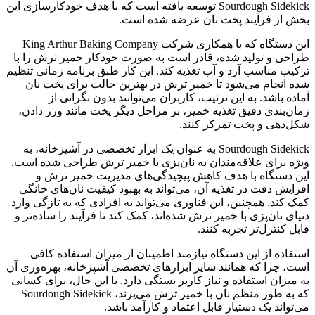
Sourdough Sidekick توسعه یافته است که با هدف خودکارسازی این
بخش از فرآیند پخت نان عرضه شده است.
این دستگاه که با همکاری شرکت King Arthur Baking Company
طراحی و تولید شده، قادر است به صورت خودکار خمیر ترش را با
ترکیب مناسب آرد و آب تغذیه کند. این کار طبق برنامه زمانی تنظیم
شده انجام می‌شود تا خمیر ترش در بهترین حالت برای پخت نان
آماده باشد. به این ترتیب، کاربران می‌توانند بدون نگرانی از
زمان‌بندی دقیق تغذیه خمیر، بر مراحل دیگر پخت مانند ورز دادن،
شکل‌دهی و پخت تمرکز کنند.
Sourdough Sidekick به عنوان یک ابزار تخصصی در آشپزخانه، به
ویژه برای علاقه‌مندان به نان‌پزی با خمیر ترش طراحی شده است.
این دستگاه با هدف کاهش پیچیدگی‌های مدیریت خمیر ترش و
افزایش دقت در تغذیه آن، می‌تواند به بهبود کیفیت نان‌های خانگی
کمک کند. همچنین، این فناوری می‌تواند به افرادی که به تازگی وارد
دنیای نان‌پزی با خمیر ترش شده‌اند، کمک کند تا فرآیند را ساده‌تر و
قابل کنترل‌تر تجربه کنند.
استفاده از این دستگاه نیازمند اطمینان از میزان استفاده کافی
است، چرا که همانند سایر ابزارهای تخصصی آشپزخانه، بهره‌وری آن
به میزان استفاده و نیاز کاربر بستگی دارد. با این حال، برای کسانی
که به طور منظم نان با خمیر ترش می‌پزند، Sourdough Sidekick
می‌تواند یک دستیار قابل اعتماد و کارآمد باشد.