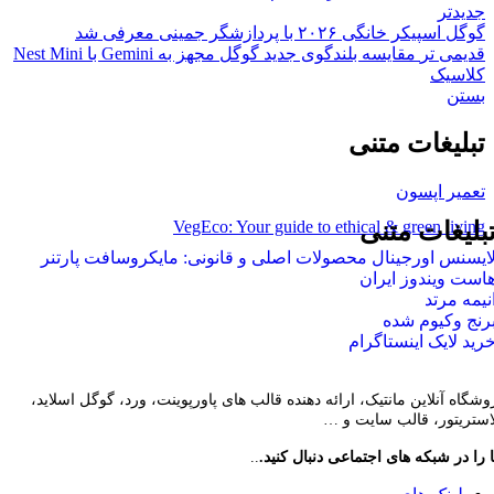
جدیدتر
گوگل اسپیکر خانگی ۲۰۲۶ با پردازشگر جمینی معرفی شد
قدیمی تر
مقایسه بلندگوی جدید گوگل مجهز به Gemini با Nest Mini
کلاسیک
بستن
تبلیغات متنی
تعمیر اپسون
VegEco: Your guide to ethical & green living
بلیغات متنی
ایسنس اورجینال محصولات اصلی و قانونی: مایکروسافت پارتنر
است ویندوز ایران
نیمه مرتد
رنج وکیوم شده
رید لایک اینستاگرام
وشگاه آنلاین مانتیک، ارائه دهنده قالب های پاورپوینت، ورد، گوگل اسلاید،
لاستریتور، قالب سایت و …
 را در شبکه های اجتماعی دنبال کنید.
..