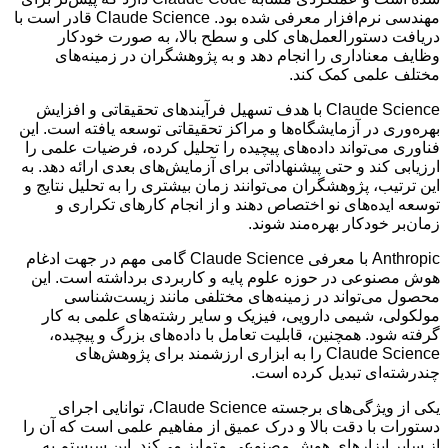
مهندسی نرم‌افزار معرفی شده بود. Claude Science قادر است با
دریافت دستورالعمل‌های کلی و سطح بالا، به صورت خودکار
وظایف معناداری را انجام دهد و به پژوهشگران در زمینه‌های
مختلف علمی کمک کند.
Claude Science با هدف تسهیل فرآیندهای تحقیقاتی و افزایش
بهره‌وری در آزمایشگاه‌ها و مراکز تحقیقاتی توسعه یافته است. این
فناوری می‌تواند داده‌های پیچیده را تحلیل کرده، فرضیات علمی را
ارزیابی کند و حتی پیشنهاداتی برای آزمایش‌های بعدی ارائه دهد. به
این ترتیب، پژوهشگران می‌توانند زمان بیشتری را به تحلیل نتایج و
توسعه ایده‌های نو اختصاص دهند و از انجام کارهای تکراری و
زمان‌بر خودکار بهره‌مند شوند.
Anthropic با معرفی Claude Science گامی مهم در جهت ادغام
هوش مصنوعی در حوزه علوم پایه و کاربردی برداشته است. این
محصول می‌تواند در زمینه‌های مختلفی مانند زیست‌شناسی
مولکولی، شیمی دارویی، فیزیک و سایر رشته‌های علمی به کار
گرفته شود. همچنین، قابلیت تعامل با داده‌های بزرگ و پیچیده،
Claude Science را به ابزاری ارزشمند برای پژوهش‌های
چندرشته‌ای تبدیل کرده است.
یکی از ویژگی‌های برجسته Claude Science، توانایی اجرای
دستورات با دقت بالا و درک عمیق از مفاهیم علمی است که آن را
از سایر ابزارهای هوش مصنوعی متمایز می‌کند. این سیستم به