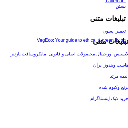
‘caveman’
بستن
تبلیغات متنی
تعمیر اپسون
بلیغات متنی
VegEco: Your guide to ethical & green living
ایسنس اورجینال محصولات اصلی و قانونی: مایکروسافت پارتنر
است ویندوز ایران
نیمه مرتد
رنج وکیوم شده
رید لایک اینستاگرام