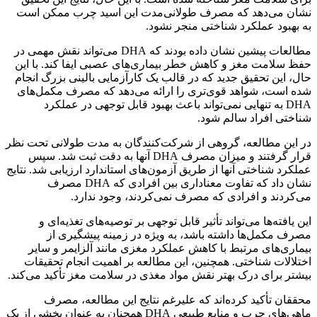
نشان می‌دهد که مصرف طولانی‌مدت این اسید چرب ممکن است
به بهبود عملکرد شناختی منجر نشود.
مطالعات پیشین نشان داده بودند که DHA می‌تواند نقش مهمی در
حفظ سلامت مغز و کاهش خطر بیماری‌های عصبی ایفا کند. با این
حال، این تحقیق جدید که در قالب یک کارآزمایی بالینی بزرگ انجام
شده است، شواهد قوی‌تری را ارائه می‌دهد که مصرف مکمل‌های
DHA به تنهایی نمی‌تواند باعث بهبود قابل توجهی در عملکرد
شناختی افراد سالم شود.
در این مطالعه، گروهی از شرکت‌کنندگان به مدت طولانی تحت نظر
قرار گرفتند و میزان مصرف DHA آنها به دقت ثبت شد. سپس
عملکرد شناختی آنها از طریق آزمون‌های استاندارد ارزیابی شد. نتایج
نشان داد که تفاوت معناداری بین افرادی که DHA مصرف
می‌کردند و افرادی که مصرف نمی‌کردند، وجود ندارد.
این یافته‌ها می‌تواند تأثیر قابل توجهی بر توصیه‌های تغذیه‌ای و
مصرف مکمل‌ها داشته باشد، به ویژه در زمینه پیشگیری از
بیماری‌های مرتبط با کاهش عملکرد مغزی مانند آلزایمر و سایر
اختلالات شناختی. همچنین، این مطالعه بر اهمیت انجام تحقیقات
بیشتر برای درک بهتر نقش مواد مغذی در سلامت مغز تأکید می‌کند.
محققان تأکید کرده‌اند که علیرغم نتایج این مطالعه، مصرف
ماهی‌های چرب و منابع طبیعی DHA همچنان به عنوان بخشی از یک