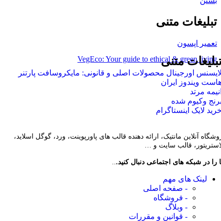
بستن
تبلیغات متنی
تعمیر اپسون
VegEco: Your guide to ethical & green living
بلیغات متنی
ایسنس اورجینال محصولات اصلی و قانونی: مایکروسافت پارتنر
است ویندوز ایران
نیمه مرتد
رنج وکیوم شده
رید لایک اینستاگرام
وشگاه آنلاین مانتیک، ارائه دهنده قالب های پاورپوینت، ورد، گوگل اسلاید،
لاستریتور، قالب سایت و …
 را در شبکه های اجتماعی دنبال کنید.
..
لینک های مهم
- صفحه اصلی
- فروشگاه
- وبلاگ
- قوانین و مقررات