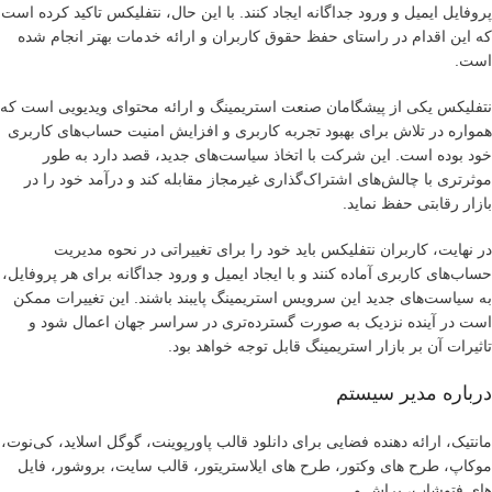
پروفایل ایمیل و ورود جداگانه ایجاد کنند. با این حال، نتفلیکس تاکید کرده است
که این اقدام در راستای حفظ حقوق کاربران و ارائه خدمات بهتر انجام شده
است.
نتفلیکس یکی از پیشگامان صنعت استریمینگ و ارائه محتوای ویدیویی است که
همواره در تلاش برای بهبود تجربه کاربری و افزایش امنیت حساب‌های کاربری
خود بوده است. این شرکت با اتخاذ سیاست‌های جدید، قصد دارد به طور
موثرتری با چالش‌های اشتراک‌گذاری غیرمجاز مقابله کند و درآمد خود را در
بازار رقابتی حفظ نماید.
در نهایت، کاربران نتفلیکس باید خود را برای تغییراتی در نحوه مدیریت
حساب‌های کاربری آماده کنند و با ایجاد ایمیل و ورود جداگانه برای هر پروفایل،
به سیاست‌های جدید این سرویس استریمینگ پایبند باشند. این تغییرات ممکن
است در آینده نزدیک به صورت گسترده‌تری در سراسر جهان اعمال شود و
تاثیرات آن بر بازار استریمینگ قابل توجه خواهد بود.
درباره مدیر سیستم
مانتیک، ارائه دهنده فضایی برای دانلود قالب پاورپوینت، گوگل اسلاید، کی‌نوت،
موکاپ، طرح های وکتور، طرح های ایلاستریتور، قالب سایت، بروشور، فایل
های فتوشاپ، براش و