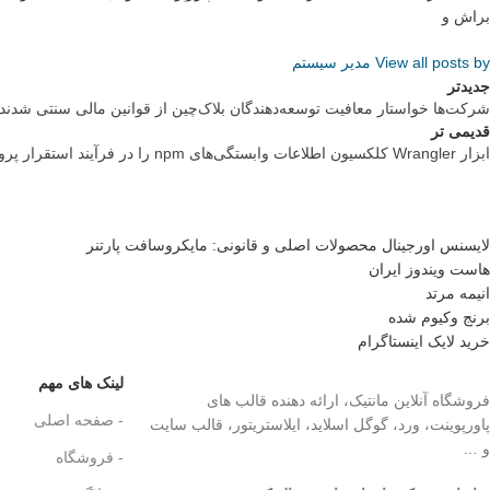
براش و
View all posts by مدیر سیستم
جدیدتر
شرکت‌ها خواستار معافیت توسعه‌دهندگان بلاک‌چین از قوانین مالی سنتی شدند
قدیمی تر
ابزار Wrangler کلکسیون اطلاعات وابستگی‌های npm را در فرآیند استقرار پروژه‌ها فعال کرد
لایسنس اورجینال محصولات اصلی و قانونی: مایکروسافت پارتنر
هاست ویندوز ایران
انیمه مرتد
برنج وکیوم شده
خرید لایک اینستاگرام
لینک های مهم
فروشگاه آنلاین مانتیک، ارائه دهنده قالب های
- صفحه اصلی
پاورپوینت، ورد، گوگل اسلاید، ایلاستریتور، قالب سایت
و …
- فروشگاه