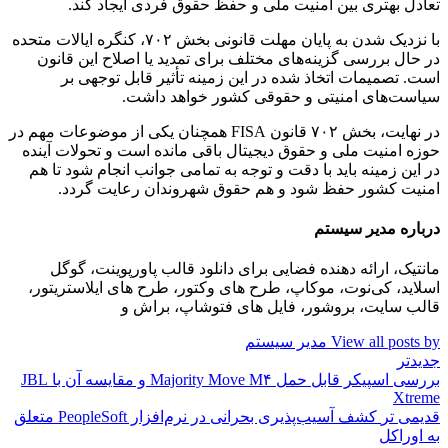
تعادل بهتری بین امنیت ملی و حفظ حقوق فردی ایجاد کند.
با نزدیک شدن به پایان مهلت قانونی بخش ۷۰۲، کنگره ایالات متحده
در حال بررسی گزینه‌های مختلف برای تمدید یا اصلاح این قانون
است. تصمیمات اتخاذ شده در این زمینه تأثیر قابل توجهی بر
سیاست‌های امنیتی و حقوقی کشور خواهد داشت.
در نهایت، بخش ۷۰۲ قانون FISA همچنان یکی از موضوعات مهم در
حوزه امنیت ملی و حقوق دیجیتال باقی مانده است و تحولات آینده
در این زمینه باید با دقت و توجه به تمامی جوانب انجام شود تا هم
امنیت کشور حفظ شود و هم حقوق شهروندان رعایت گردد.
درباره مدیر سیستم
مانتیک، ارائه دهنده فضایی برای دانلود قالب پاورپوینت، گوگل
اسلاید، کی‌نوت، موکاپ، طرح های وکتور، طرح های ایلاستریتور،
قالب سایت، بروشور، فایل های فتوشاپ، براش و
View all posts by مدیر سیستم
جدیدتر
بررسی اسپیکر قابل حمل Majority Move M۴ و مقایسه آن با JBL
Xtreme
قدیمی تر
کشف آسیب‌پذیری بحرانی در نرم‌افزار PeopleSoft متعلق
به اوراکل