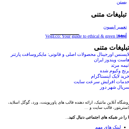
بستن
تبلیغات متنی
تعمیر اپسون
انیمه
VegEco: Your guide to ethical & green living
بلیغات متنی
ایسنس اورجینال محصولات اصلی و قانونی: مایکروسافت پارتنر
است ویندوز ایران
نیمه مرتد
رنج وکیوم شده
رید لایک اینستاگرام
دمات افرایش سرعت سایت
ریال شهر دور
وشگاه آنلاین مانتیک، ارائه دهنده قالب های پاورپوینت، ورد، گوگل اسلاید،
لاستریتور، قالب سایت و …
 را در شبکه های اجتماعی دنبال کنید.
..
لینک های مهم